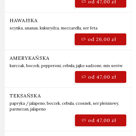
od 47,00 zł
HAWAJSKA
szynka, ananas, kukurydza, mozzarella, ser feta
od 26,00 zł
AMERYKAŃSKA
kurczak, boczek, pepperoni, cebula, jajko sadzone, mix serów
od 47,00 zł
TEKSAŃSKA
papryka / jalapeno,
boczek, cebula, czosnek, ser pleśniowy,
parmezan, jalapeno
od 47,00 zł