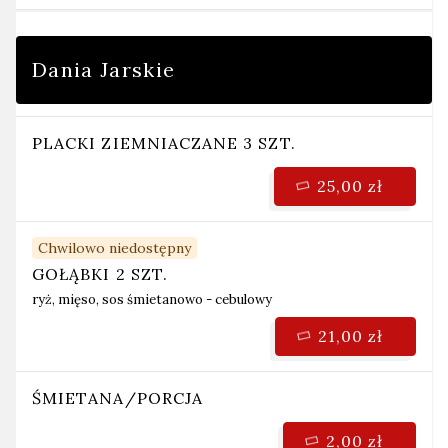
Dania Jarskie
PLACKI ZIEMNIACZANE 3 SZT.
25,00 zł
Chwilowo niedostępny
GOŁĄBKI 2 SZT.
ryż, mięso, sos śmietanowo - cebulowy
21,00 zł
ŚMIETANA/PORCJA
2,00 zł