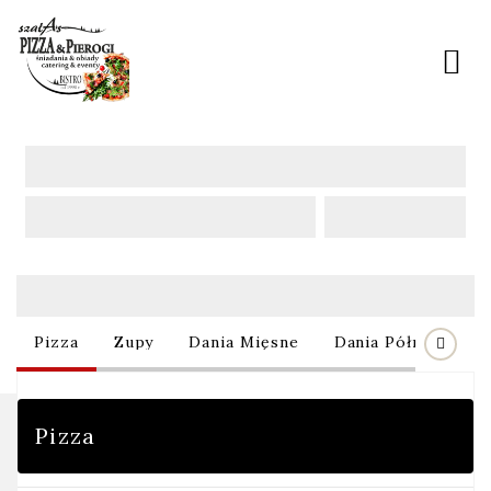
Oferta
Oferta
Pizza
Zupy
Dania Mięsne
Dania Półmięsne
Pizza