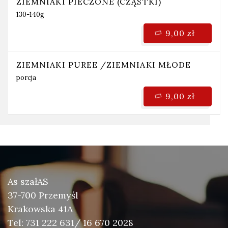
ZIEMNIAKI PIECZONE (CZĄSTKI)
130-140g
9,00 zł
ZIEMNIAKI PUREE /ZIEMNIAKI MŁODE
porcja
9,00 zł
As szałAS
37-700 Przemyśl
Krakowska 41A
Tel: 731 222 631/ 16 670 2028